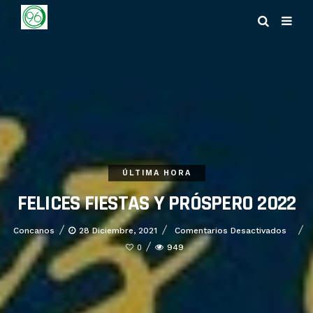
ÚLTIMA HORA
FELICES FIESTAS Y PRÓSPERO 2022
En
Concanos
28 Diciembre, 2021
Comentarios Desactivados
FELI
949
0
FIES
Y
PRÓS
2022