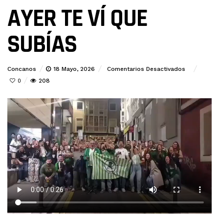
AYER TE VÍ QUE
SUBÍAS
En
Concanos
18 Mayo, 2026
Comentarios Desactivados
AYER
208
0
TE
VÍ
QUE
SUBÍAS