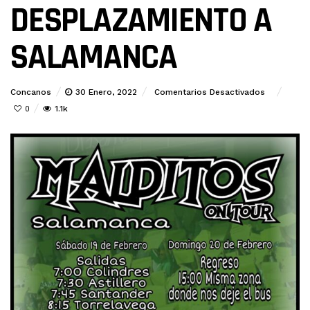
DESPLAZAMIENTO A
SALAMANCA
En
Concanos
30 Enero, 2022
Comentarios Desactivados
DESPLAZ
1.1k
0
A
SALAMAN